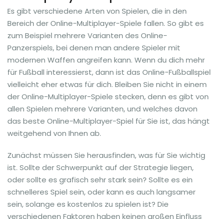
Es gibt verschiedene Arten von Spielen, die in den
Bereich der Online-Multiplayer-Spiele fallen. So gibt es
zum Beispiel mehrere Varianten des Online-
Panzerspiels, bei denen man andere Spieler mit
modernen Waffen angreifen kann. Wenn du dich mehr
für Fußball interessierst, dann ist das Online-Fußballspiel
vielleicht eher etwas für dich. Bleiben Sie nicht in einem
der Online-Multiplayer-Spiele stecken, denn es gibt von
allen Spielen mehrere Varianten, und welches davon
das beste Online-Multiplayer-Spiel für Sie ist, das hängt
weitgehend von Ihnen ab.
Zunächst müssen Sie herausfinden, was für Sie wichtig
ist. Sollte der Schwerpunkt auf der Strategie liegen,
oder sollte es grafisch sehr stark sein? Sollte es ein
schnelleres Spiel sein, oder kann es auch langsamer
sein, solange es kostenlos zu spielen ist? Die
verschiedenen Faktoren haben keinen großen Einfluss