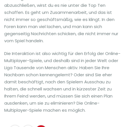
abzuschließen, wirst du es nie unter die Top Ten
schaffen. Es geht um Zusammenarbeit, und das ist
nicht immer so geschäftsmäßig, wie es klingt. In den
Foren kann man viel lachen, und man kann sich
gegenseitig Nachrichten schicken, die nicht immer nur
vom Spiel handeln.
Die Interaktion ist also wichtig für den Erfolg der Online-
Multiplayer-Spiele, und deshalb sind in jeder Welt oder
Liga Tausende von Menschen aktiv. Haben Sie Ihre
Nachbarn schon kennengelernt? Oder sind Sie eher
damit beschäftigt, nach den Spielern Ausschau zu
halten, die schnell wachsen und in kürzester Zeit zu
Ihrem Feind werden, und müssen Sie sich einen Plan
ausdenken, um sie zu eliminieren? Die Online-
Multiplayer-Spiele machen es möglich.