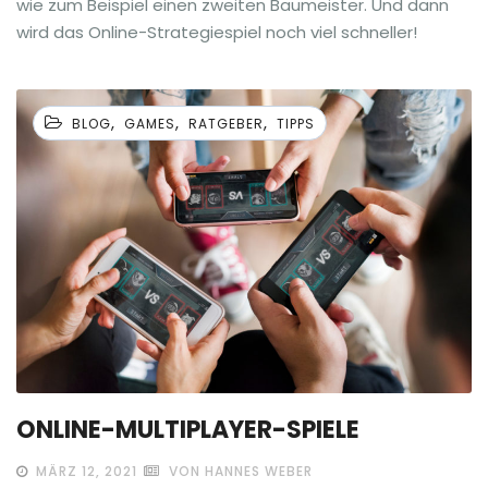
wie zum Beispiel einen zweiten Baumeister. Und dann
wird das Online-Strategiespiel noch viel schneller!
,
,
,
BLOG
GAMES
RATGEBER
TIPPS
ONLINE-MULTIPLAYER-SPIELE
MÄRZ 12, 2021
VON HANNES WEBER