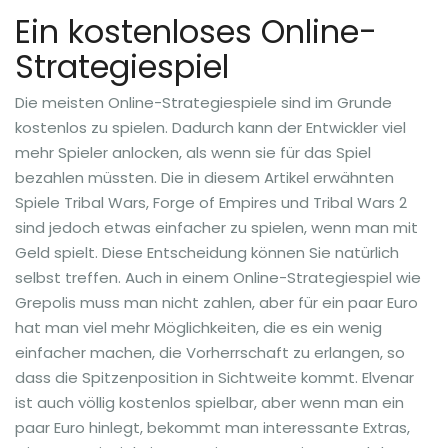
Ein kostenloses Online-
Strategiespiel
Die meisten Online-Strategiespiele sind im Grunde
kostenlos zu spielen. Dadurch kann der Entwickler viel
mehr Spieler anlocken, als wenn sie für das Spiel
bezahlen müssten. Die in diesem Artikel erwähnten
Spiele Tribal Wars, Forge of Empires und Tribal Wars 2
sind jedoch etwas einfacher zu spielen, wenn man mit
Geld spielt. Diese Entscheidung können Sie natürlich
selbst treffen. Auch in einem Online-Strategiespiel wie
Grepolis muss man nicht zahlen, aber für ein paar Euro
hat man viel mehr Möglichkeiten, die es ein wenig
einfacher machen, die Vorherrschaft zu erlangen, so
dass die Spitzenposition in Sichtweite kommt. Elvenar
ist auch völlig kostenlos spielbar, aber wenn man ein
paar Euro hinlegt, bekommt man interessante Extras,