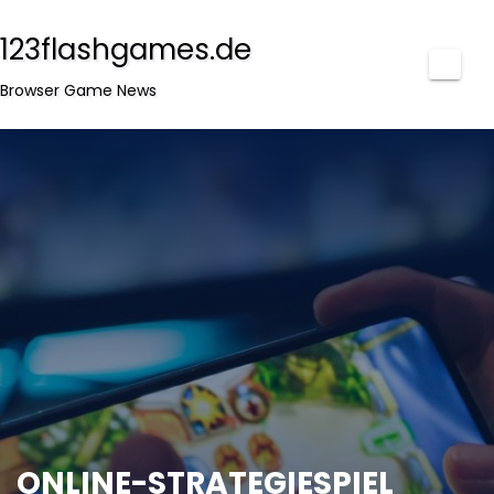
123flashgames.de
Browser Game News
ONLINE-STRATEGIESPIEL