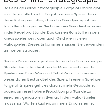
Das einzige Online-Strategiespiel Forge of Empire gibt
es offensichtlich nicht. Es gibt mehrere Spiele, die in
diese Kategorie fallen, aber das Grundprinzip ist bei
fast allen das gleiche. Sie haben ein Grundeinkommen,
in der Regel pro Stunde. Das können Rohstoffe in den
Kriegsspielen sein, aber auch Geld wie in vielen
Mafiaspielen. Dieses Einkommen müssen Sie verwenden,
um weiter zu bauen.
Bei den Ressourcen geht es darum, das Einkommen pro
Stunde durch den Ausbau der Minen zu erhöhen. In
Spielen wie Tribal Wars und Tribal Wars 2 ist dies ein
wesentlicher Bestandteil des Spiels. In einem Spiel wie
Forge of Empires geht es darum, mehr Gebäude zu
bauen, um eine höhere Produktion pro Stunde zu
erreichen, genau wie in Elvenar. In den Mafia-Spielen
muss man Waffen kaufen, um mehr Einkommen zu