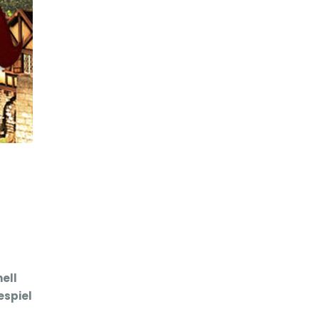
ell
espiel