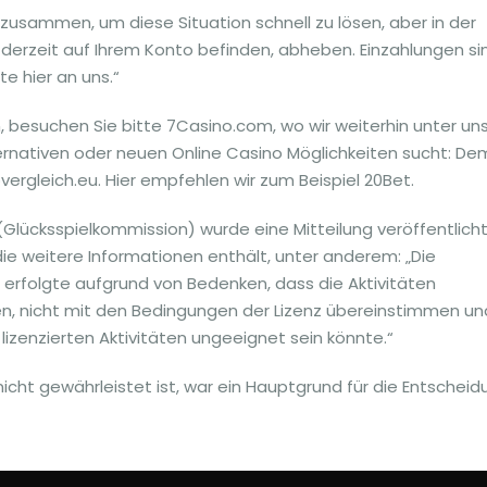
usammen, um diese Situation schnell zu lösen, aber in der
h derzeit auf Ihrem Konto befinden, abheben. Einzahlungen si
te hier an uns.“
 besuchen Sie bitte 7Casino.com, wo wir weiterhin unter un
ernativen oder neuen Online Casino Möglichkeiten sucht: De
ergleich.eu. Hier empfehlen wir zum Beispiel 20Bet.
lücksspielkommission) wurde eine Mitteilung veröffentlicht
die weitere Informationen enthält, unter anderem: „Die
rfolgte aufgrund von Bedenken, dass die Aktivitäten
, nicht mit den Bedingungen der Lizenz übereinstimmen un
lizenzierten Aktivitäten ungeeignet sein könnte.“
icht gewährleistet ist, war ein Hauptgrund für die Entscheid