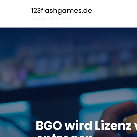
123flashgames.de
Browser Game News
BGO wird Lizenz