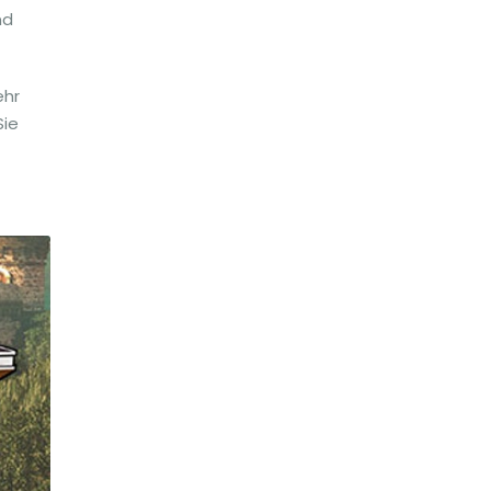
nd
ehr
Sie