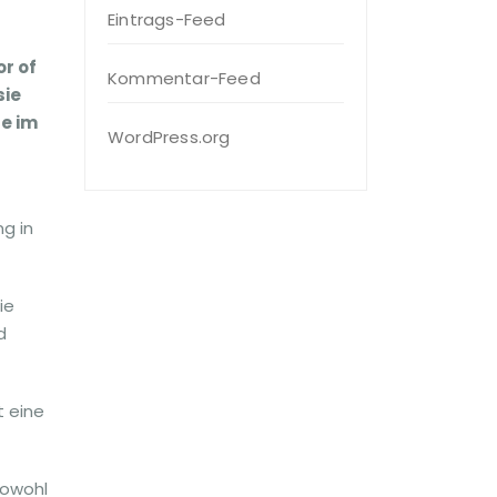
Eintrags-Feed
or of
Kommentar-Feed
sie
e im
WordPress.org
g in
ie
d
t eine
sowohl