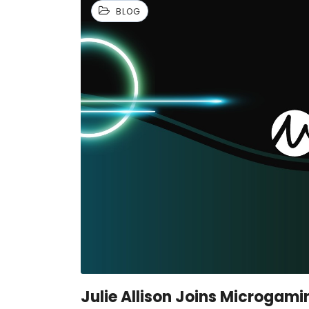
BLOG
Julie Allison Joins Microgami